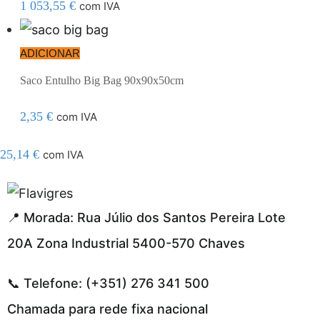
1 053,55
€
com IVA
ADICIONAR
Saco Entulho Big Bag 90x90x50cm
2,35
€
com IVA
25,14
€
com IVA
l resmi adresi
📍 Morada: Rua Júlio dos Santos Pereira Lote
20A Zona Industrial 5400-570 Chaves
📞 Telefone: (+351) 276 341 500
Chamada para rede fixa nacional