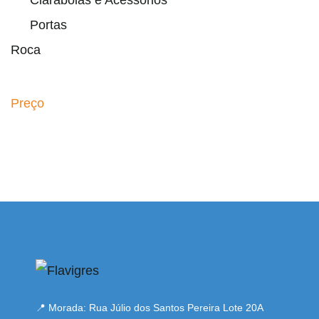
Portas
Roca
Preço
esi
📍 Morada: Rua Júlio dos Santos Pereira Lote 20A