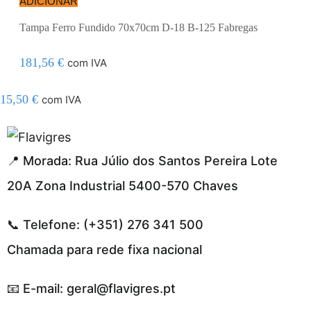
ADICIONAR
Tampa Ferro Fundido 70x70cm D-18 B-125 Fabregas
181,56
€
com IVA
15,50
€
com IVA
egel resmi adresi
📍 Morada: Rua Júlio dos Santos Pereira Lote
20A Zona Industrial 5400-570 Chaves
📞 Telefone: (+351) 276 341 500
Chamada para rede fixa nacional
📧 E-mail: geral@flavigres.pt