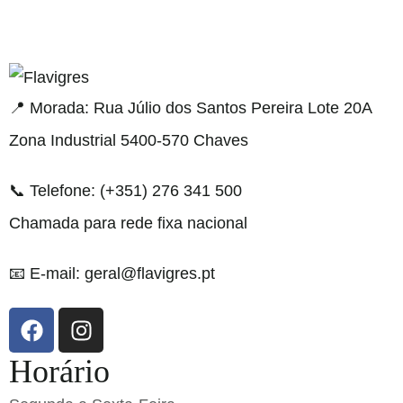
resmi adresi
📍 Morada: Rua Júlio dos Santos Pereira Lote 20A
Zona Industrial 5400-570 Chaves
📞 Telefone: (+351) 276 341 500
Chamada para rede fixa nacional
📧 E-mail: geral@flavigres.pt
Horário