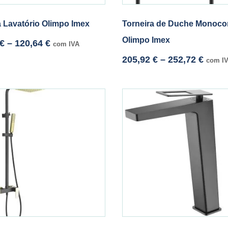
a Lavatório Olimpo Imex
Torneira de Duche Monoc
Olimpo Imex
€
–
120,64
€
com IVA
205,92
€
–
252,72
€
com I