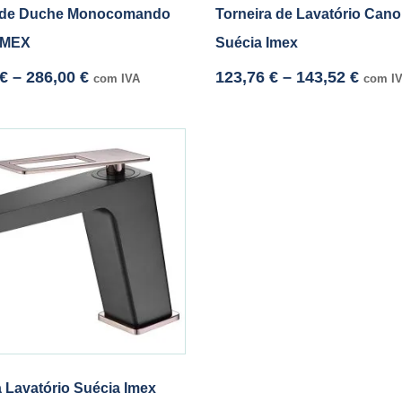
 de Duche Monocomando
Torneira de Lavatório Cano
IMEX
Suécia Imex
€
–
286,00
€
123,76
€
–
143,52
€
com IVA
com I
a Lavatório Suécia Imex