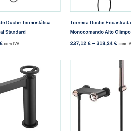
de Duche Termostática
Torneira Duche Encastrada
eal Standard
Monocomando Alto Olimpo
€
237,12
€
–
318,24
€
com IVA
com I