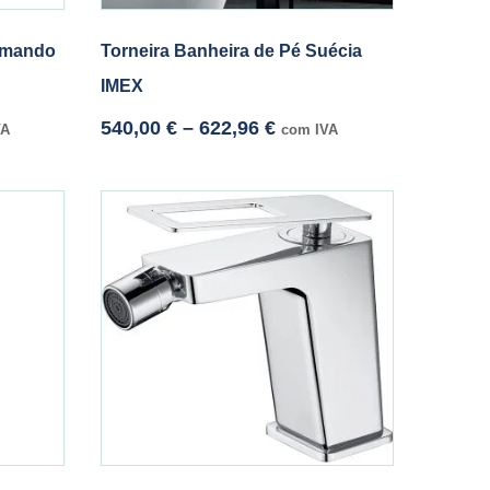
omando
Torneira Banheira de Pé Suécia
IMEX
540,00
€
–
622,96
€
VA
com IVA