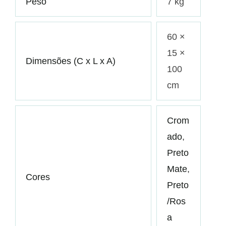
Peso
7 kg
60 ×
15 ×
Dimensões (C x L x A)
100
cm
Crom
ado
,
Preto
Mate
,
Cores
Preto
/Ros
a