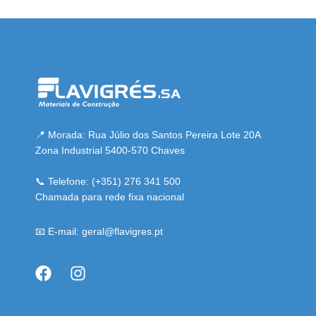
i adresi
📍 Morada: Rua Júlio dos Santos Pereira Lote 20A
Zona Industrial 5400-570 Chaves
📞 Telefone: (+351) 276 341 500
Chamada para rede fixa nacional
📧 E-mail: geral@flavigres.pt