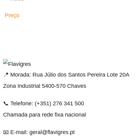
Preço
el resmi adresi
📍 Morada: Rua Júlio dos Santos Pereira Lote 20A
Zona Industrial 5400-570 Chaves
📞 Telefone: (+351) 276 341 500
Chamada para rede fixa nacional
📧 E-mail: geral@flavigres.pt