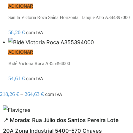
ADICIONAR
Sanita Victoria Roca Saída Horizontal Tanque Alto A344397000
58,20
€
com IVA
ADICIONAR
Bidé Victoria Roca A355394000
54,61
€
com IVA
–
218,26
€
264,63
€
com IVA
resmi adresi
📍 Morada: Rua Júlio dos Santos Pereira Lote
20A Zona Industrial 5400-570 Chaves