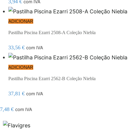
3,94
€
com IVA
ADICIONAR
Pastilha Piscina Ezarri 2508-A Coleção Niebla
33,56
€
com IVA
ADICIONAR
Pastilha Piscina Ezarri 2562-B Coleção Niebla
37,81
€
com IVA
7,48
€
com IVA
segel resmi adresi