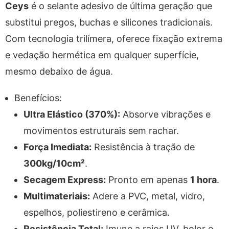
Ceys
é o selante adesivo de última geração que
substitui pregos, buchas e silicones tradicionais.
Com tecnologia trilímera, oferece fixação extrema
e vedação hermética em qualquer superfície,
mesmo debaixo de água.
Benefícios:
Ultra Elástico (370%):
Absorve vibrações e
movimentos estruturais sem rachar.
Força Imediata:
Resistência à tração de
300kg/10cm²
.
Secagem Express:
Pronto em apenas
1 hora
.
Multimateriais:
Adere a PVC, metal, vidro,
espelhos, poliestireno e cerâmica.
Resistência Total:
Imune a raios UV, bolor e