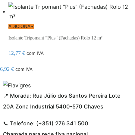
ADICIONAR
Isolante Tripomant “Plus” (Fachadas) Rolo 12 m²
12,77
€
com IVA
6,92
€
com IVA
l resmi adresi
📍 Morada: Rua Júlio dos Santos Pereira Lote
20A Zona Industrial 5400-570 Chaves
📞 Telefone: (+351) 276 341 500
Chamada para rede fixa nacional