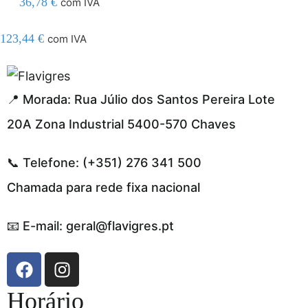
36,78
€
com IVA
123,44
€
com IVA
el resmi adresi
📍 Morada: Rua Júlio dos Santos Pereira Lote
20A Zona Industrial 5400-570 Chaves
📞 Telefone: (+351) 276 341 500
Chamada para rede fixa nacional
📧 E-mail: geral@flavigres.pt
Horário