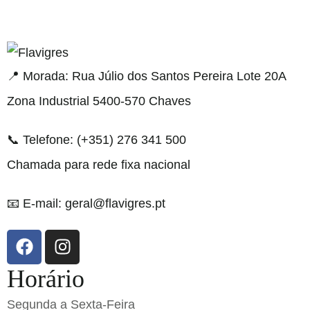
gel resmi adresi
📍 Morada: Rua Júlio dos Santos Pereira Lote 20A
Zona Industrial 5400-570 Chaves
📞 Telefone: (+351) 276 341 500
Chamada para rede fixa nacional
📧 E-mail: geral@flavigres.pt
Horário
Segunda a Sexta-Feira