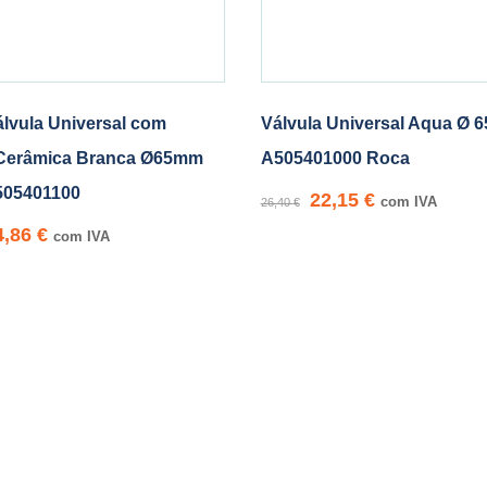
lvula Universal com
Válvula Universal Aqua Ø
Cerâmica Branca Ø65mm
A505401000 Roca
505401100
22,15
€
com IVA
26,40
€
4,86
€
com IVA