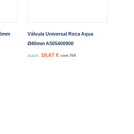
 65mm
Válvula Universal Roca Aqua
Ø40mm A505400900
18,67
€
com IVA
20,80
€