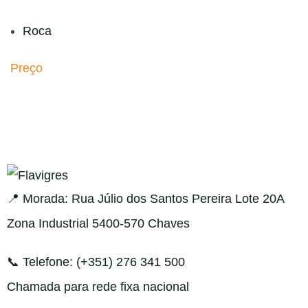
Roca
Preço
ahis
bahsegel
bahsegel
bahsegel
bahsegel resmi adresi
📍 Morada: Rua Júlio dos Santos Pereira Lote 20A
Zona Industrial 5400-570 Chaves
📞 Telefone: (+351) 276 341 500
Chamada para rede fixa nacional