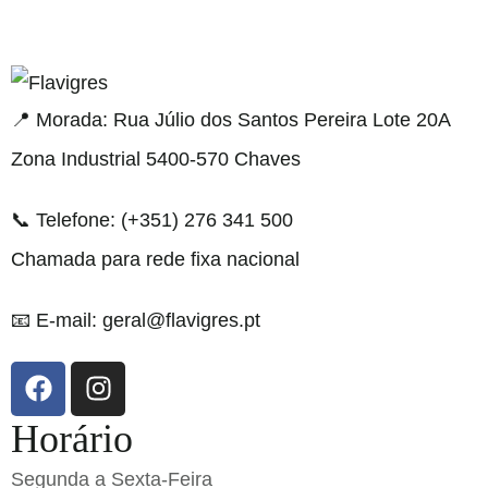
gel resmi adresi
📍 Morada: Rua Júlio dos Santos Pereira Lote 20A
Zona Industrial 5400-570 Chaves
📞 Telefone: (+351) 276 341 500
Chamada para rede fixa nacional
📧 E-mail: geral@flavigres.pt
Horário
Segunda a Sexta-Feira