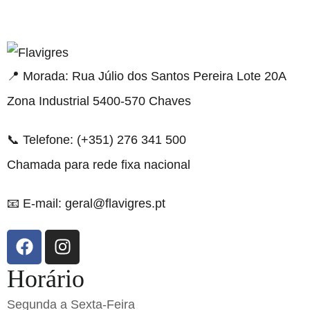
gel resmi adresi
📍 Morada: Rua Júlio dos Santos Pereira Lote 20A
Zona Industrial 5400-570 Chaves
📞 Telefone: (+351) 276 341 500
Chamada para rede fixa nacional
📧 E-mail: geral@flavigres.pt
Horário
Segunda a Sexta-Feira