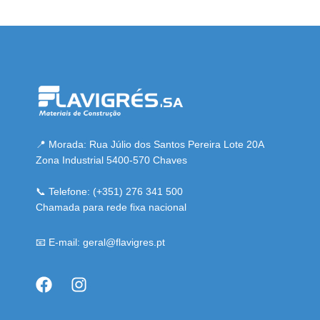
 resmi adresi
📍 Morada: Rua Júlio dos Santos Pereira Lote 20A
Zona Industrial 5400-570 Chaves
📞 Telefone: (+351) 276 341 500
Chamada para rede fixa nacional
📧 E-mail: geral@flavigres.pt