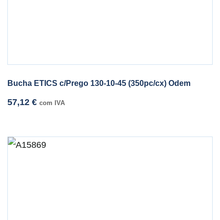
Bucha ETICS c/Prego 130-10-45 (350pc/cx) Odem
57,12
€
com IVA