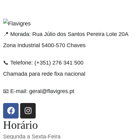
gel resmi adresi
📍 Morada: Rua Júlio dos Santos Pereira Lote 20A
Zona Industrial 5400-570 Chaves
📞 Telefone: (+351) 276 341 500
Chamada para rede fixa nacional
📧 E-mail: geral@flavigres.pt
Horário
Segunda a Sexta-Feira