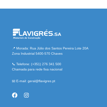
el resmi adresi
📍 Morada: Rua Júlio dos Santos Pereira Lote 20A
Zona Industrial 5400-570 Chaves
📞 Telefone: (+351) 276 341 500
Chamada para rede fixa nacional
📧 E-mail: geral@flavigres.pt