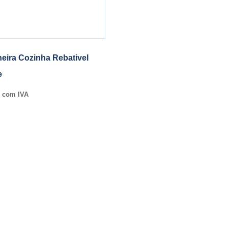
neira Cozinha Rebativel
e
com IVA