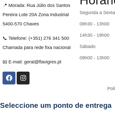
Horári
📍 Morada: Rua Júlio dos Santos
Segunda a Sexta
Pereira Lote 20A Zona Industrial
5400-570 Chaves
08h30 - 13h00
14h30 - 19h00
📞 Telefone: (+351) 276 341 500
Sábado
Chamada para rede fixa nacional
09h00 - 13h00
📧 E-mail: geral@flavigres.pt
Flavigrés S.A. © 2023 All Rights Reserved by
Pol
Toperf Solutions
Seleccione um ponto de entrega