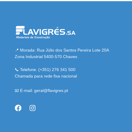
el resmi adresi
📍 Morada: Rua Júlio dos Santos Pereira Lote 20A
Zona Industrial 5400-570 Chaves
📞 Telefone: (+351) 276 341 500
Chamada para rede fixa nacional
📧 E-mail: geral@flavigres.pt