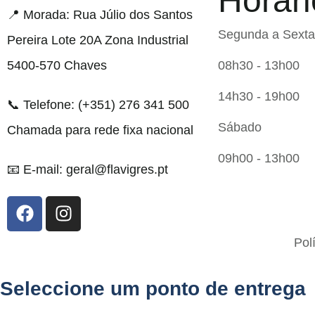
Horári
📍 Morada: Rua Júlio dos Santos
Segunda a Sexta
Pereira Lote 20A Zona Industrial
5400-570 Chaves
08h30 - 13h00
14h30 - 19h00
📞 Telefone: (+351) 276 341 500
Sábado
Chamada para rede fixa nacional
09h00 - 13h00
📧 E-mail: geral@flavigres.pt
Flavigrés S.A. © 2023 All Rights Reserved by
Pol
Toperf Solutions
Seleccione um ponto de entrega