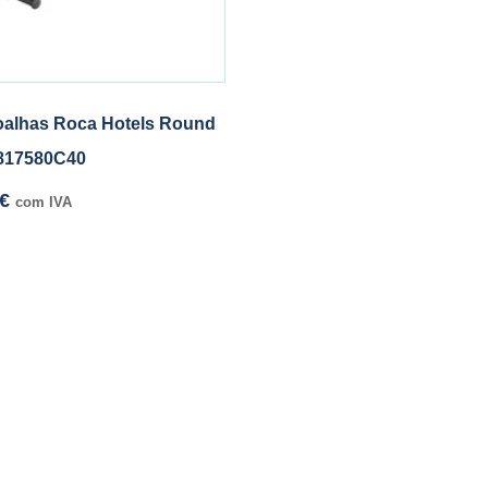
oalhas Roca Hotels Round
A817580C40
€
com IVA