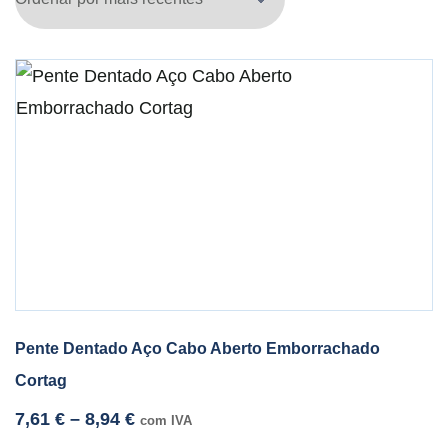
Pente Dentado Aço Cabo Aberto Emborrachado
Cortag
7,61
€
–
8,94
€
com IVA