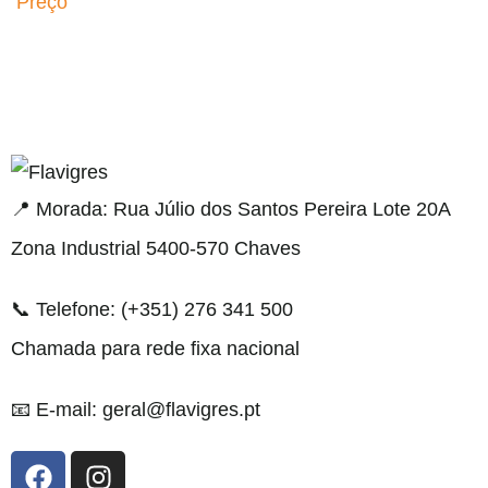
Preço
egel resmi adresi
📍 Morada: Rua Júlio dos Santos Pereira Lote 20A
Zona Industrial 5400-570 Chaves
📞 Telefone: (+351) 276 341 500
Chamada para rede fixa nacional
📧 E-mail: geral@flavigres.pt