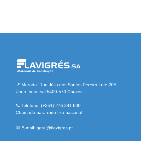
bahsegel
bahsegel
bahsegel
bahsegel resmi adresi
📍 Morada: Rua Júlio dos Santos Pereira Lote 20A
Zona Industrial 5400-570 Chaves
📞 Telefone: (+351) 276 341 500
Chamada para rede fixa nacional
📧 E-mail: geral@flavigres.pt