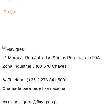
Preço
el resmi adresi
📍 Morada: Rua Júlio dos Santos Pereira Lote 20A
Zona Industrial 5400-570 Chaves
📞 Telefone: (+351) 276 341 500
Chamada para rede fixa nacional
📧 E-mail: geral@flavigres.pt