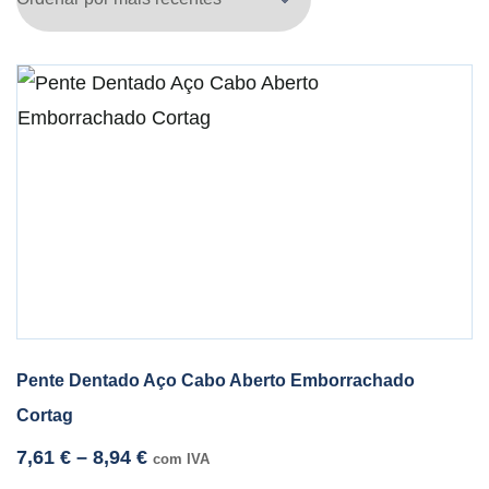
Pente Dentado Aço Cabo Aberto Emborrachado
Cortag
7,61
€
–
8,94
€
com IVA