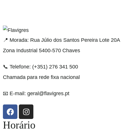
 resmi adresi
📍 Morada: Rua Júlio dos Santos Pereira Lote 20A
Zona Industrial 5400-570 Chaves
📞 Telefone: (+351) 276 341 500
Chamada para rede fixa nacional
📧 E-mail: geral@flavigres.pt
Horário