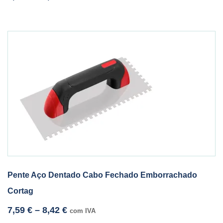
Pente Aço Dentado Cabo Fechado Emborrachado
Cortag
7,59
€
–
8,42
€
com IVA