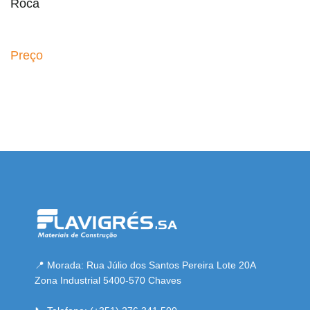
Roca
Preço
 resmi adresi
📍 Morada: Rua Júlio dos Santos Pereira Lote 20A
Zona Industrial 5400-570 Chaves