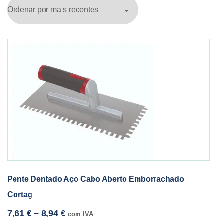
Pente Dentado Aço Cabo Aberto Emborrachado
Cortag
7,61
€
–
8,94
€
com IVA