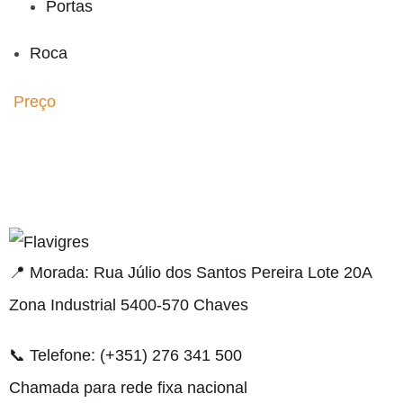
Portas
Roca
Preço
his
bahsegel
bahsegel
bahsegel
bahsegel resmi adresi
📍 Morada: Rua Júlio dos Santos Pereira Lote 20A
Zona Industrial 5400-570 Chaves
📞 Telefone: (+351) 276 341 500
Chamada para rede fixa nacional