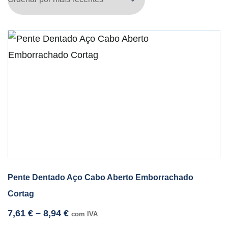
Pente Dentado Aço Cabo Aberto Emborrachado
Cortag
7,61
€
–
8,94
€
com IVA