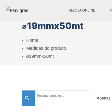
👜LOJA ONLINE
⌀19mmx50mt
Home
Medidas do produto
⌀19mmx50mt
Apenas 