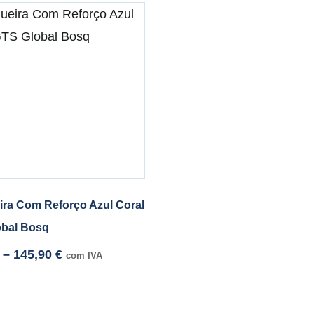
ra Com Reforço Azul Coral
obal Bosq
–
145,90
€
com IVA