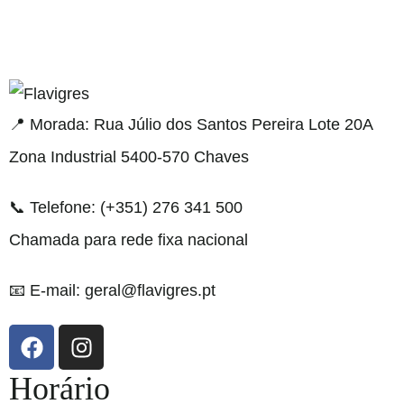
 resmi adresi
📍 Morada: Rua Júlio dos Santos Pereira Lote 20A
Zona Industrial 5400-570 Chaves
📞 Telefone: (+351) 276 341 500
Chamada para rede fixa nacional
📧 E-mail: geral@flavigres.pt
Horário