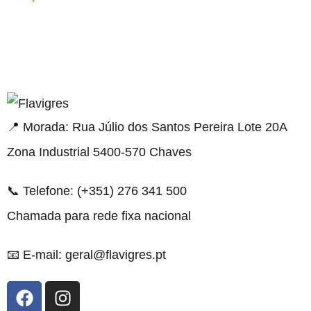
aribahis
bahsegel
bahsegel
bahsegel
bahsegel resmi ad
📍 Morada: Rua Júlio dos Santos Pereira Lote 20A
Zona Industrial 5400-570 Chaves
📞 Telefone: (+351) 276 341 500
Chamada para rede fixa nacional
📧 E-mail: geral@flavigres.pt