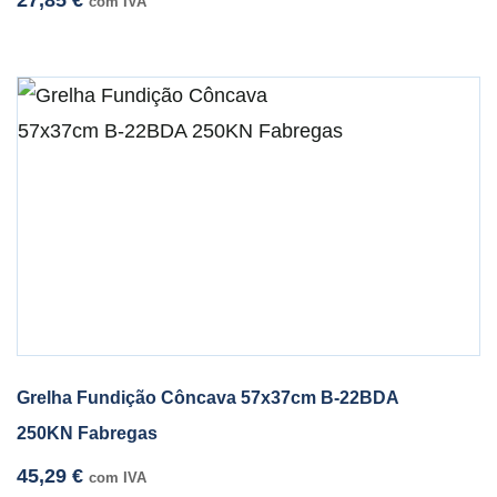
com IVA
Grelha Fundição Côncava 57x37cm B-22BDA
250KN Fabregas
45,29
€
com IVA