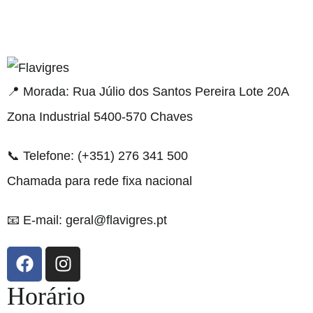
aribahis
bahsegel
bahsegel
bahsegel
bahsegel resmi ad
📍 Morada: Rua Júlio dos Santos Pereira Lote 20A
Zona Industrial 5400-570 Chaves
📞 Telefone: (+351) 276 341 500
Chamada para rede fixa nacional
📧 E-mail: geral@flavigres.pt
Horário