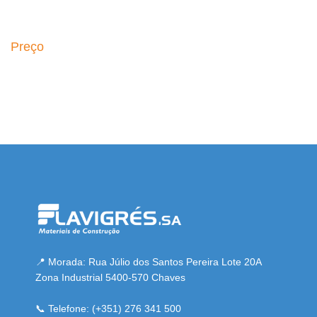
Preço
gel resmi adresi
📍 Morada: Rua Júlio dos Santos Pereira Lote 20A
Zona Industrial 5400-570 Chaves
📞 Telefone: (+351) 276 341 500