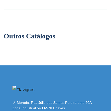
Outros Catálogos
s
bahsegel
bahsegel
bahsegel
bahsegel resmi adresi
📍 Morada: Rua Júlio dos Santos Pereira Lote 20A
Zona Industrial 5400-570 Chaves