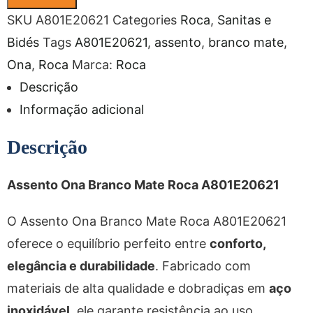
SKU
A801E20621
Categories
Roca
,
Sanitas e
Bidés
Tags
A801E20621
,
assento
,
branco mate
,
Ona
,
Roca
Marca:
Roca
Descrição
Informação adicional
Descrição
Assento Ona Branco Mate Roca A801E20621
O Assento Ona Branco Mate Roca A801E20621
oferece o equilíbrio perfeito entre
conforto,
elegância e durabilidade
. Fabricado com
materiais de alta qualidade e dobradiças em
aço
inoxidável
, ele garante resistência ao uso