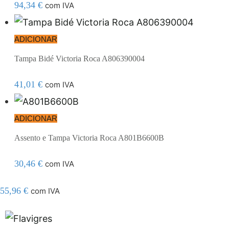
94,34
€
com IVA
ADICIONAR
Tampa Bidé Victoria Roca A806390004
41,01
€
com IVA
ADICIONAR
Assento e Tampa Victoria Roca A801B6600B
30,46
€
com IVA
55,96
€
com IVA
 resmi adresi