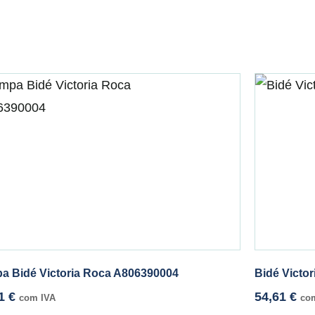
a Bidé Victoria Roca A806390004
Bidé Victo
01
€
54,61
€
com IVA
co