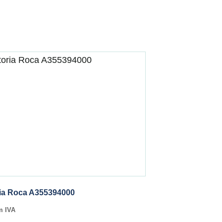
ria Roca A355394000
m IVA