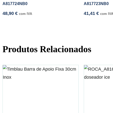
A817724NB0
A817723NB0
48,90
€
41,41
€
com IVA
com IV
Produtos Relacionados