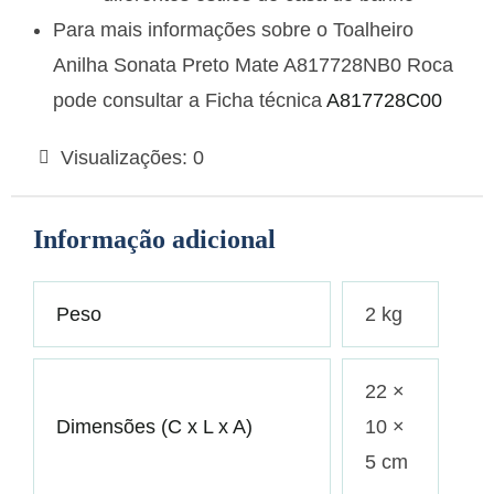
Para mais informações sobre o Toalheiro
Anilha Sonata Preto Mate A817728NB0 Roca
pode consultar a Ficha técnica
A817728C00
Visualizações:
0
Informação adicional
Peso
2 kg
22 ×
Dimensões (C x L x A)
10 ×
5 cm