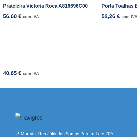
Prateleira Victoria Roca A816696C00
Porta Toalhas 
56,60
€
52,26
€
com IVA
com IV
40,65
€
com IVA
 adresi
📍 Morada: Rua Júlio dos Santos Pereira Lote 20A