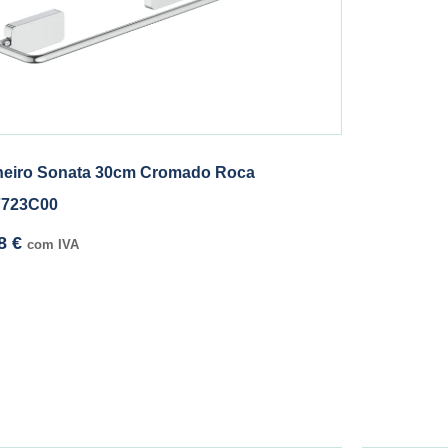
heiro Sonata 30cm Cromado Roca
7723C00
98
€
com IVA