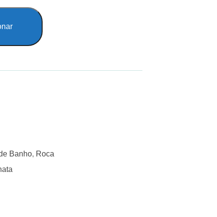
onar
 de Banho
,
Roca
nata