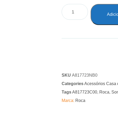
Adici
SKU
A817723NB0
Categories
Acessórios Casa
Tags
A817723C00
,
Roca
,
So
Marca:
Roca