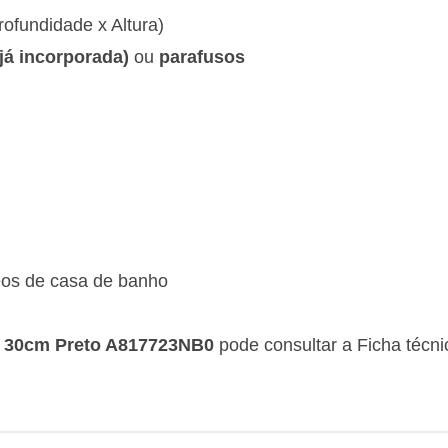
rofundidade x Altura)
já incorporada)
ou
parafusos
eos de casa de banho
a 30cm Preto A817723NB0
pode consultar a Ficha técn