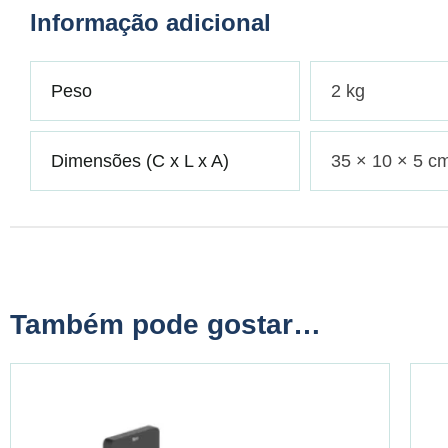
Informação adicional
Peso
2 kg
Dimensões (C x L x A)
35 × 10 × 5 c
Também pode gostar…