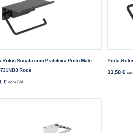
a-Rolos Sonata com Prateleira Preto Mate
Porta-Rolo
7731NB0 Roca
33,58
€
co
01
€
com IVA