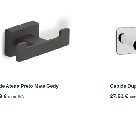
de Atena Preto Mate Gedy
Cabide Dup
78
€
27,51
€
com IVA
co