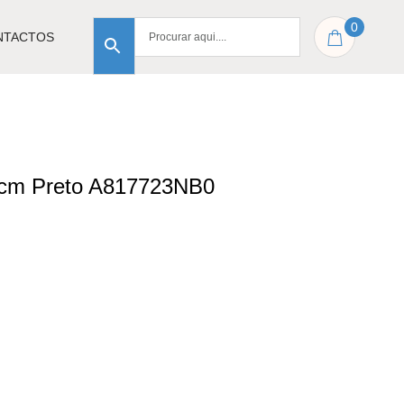
0
NTACTOS
30cm Preto A817723NB0