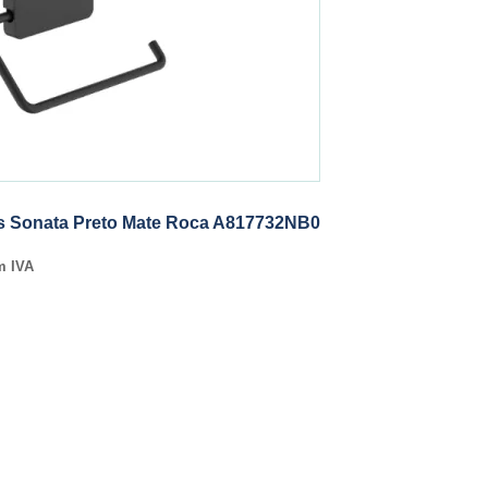
s Sonata Preto Mate Roca A817732NB0
m IVA