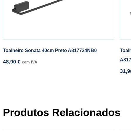
Toalheiro Sonata 40cm Preto A817724NB0
Toal
A81
48,90
€
com IVA
31,
Produtos Relacionados