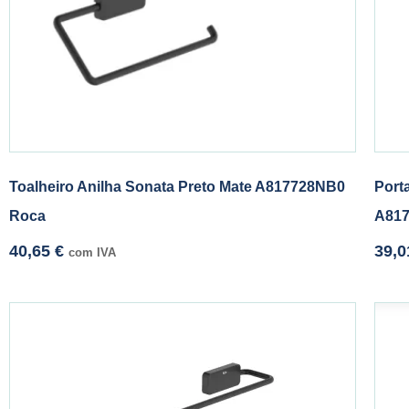
Toalheiro Anilha Sonata Preto Mate A817728NB0
Port
Roca
A81
40,65
€
39,
com IVA