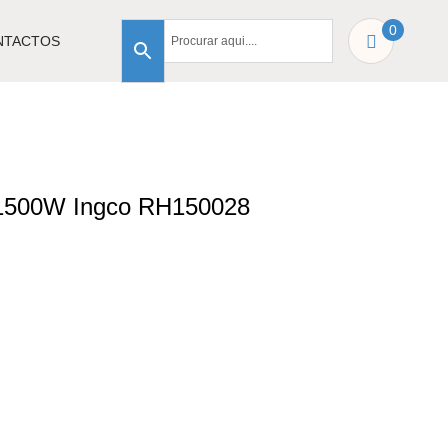
0
NTACTOS
r 1500W Ingco RH150028