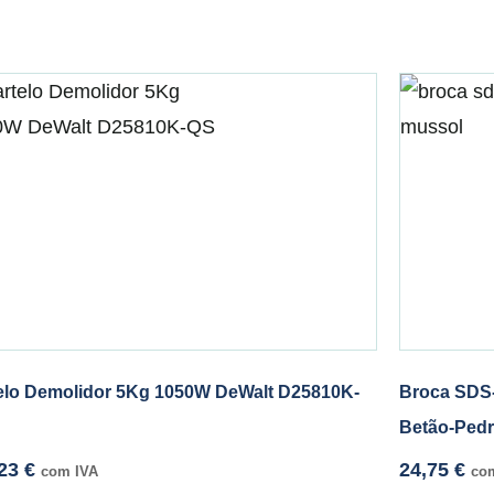
elo Demolidor 5Kg 1050W DeWalt D25810K-
Broca SDS
Betão-Pedr
,23
€
24,75
€
com IVA
co