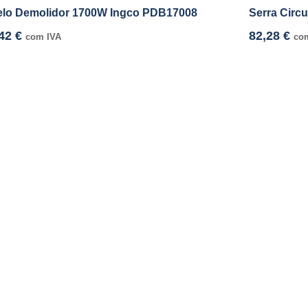
elo Demolidor 1700W Ingco PDB17008
Serra Circ
,42
€
82,28
€
com IVA
co