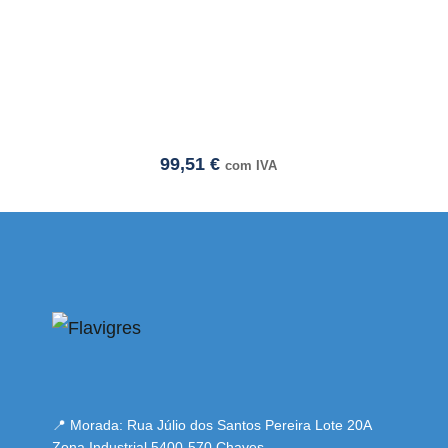
99,51
€
com IVA
i adresi
📍 Morada: Rua Júlio dos Santos Pereira Lote 20A
Zona Industrial 5400-570 Chaves