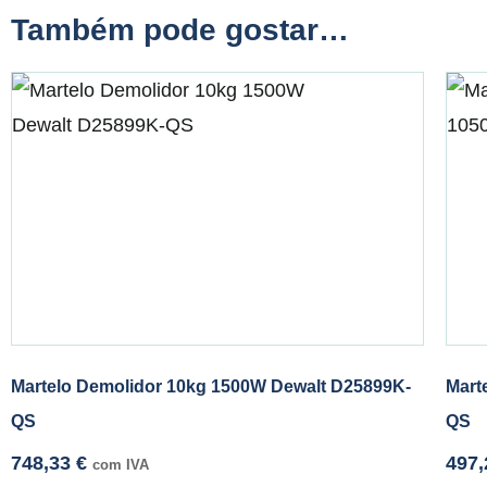
Também pode gostar…
Martelo Demolidor 10kg 1500W Dewalt D25899K-
Mart
QS
QS
748,33
€
497
com IVA