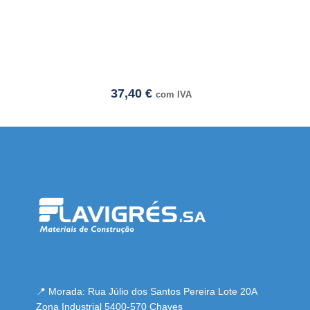
37,40
€
com IVA
resmi adresi
📍 Morada: Rua Júlio dos Santos Pereira Lote 20A
Zona Industrial 5400-570 Chaves