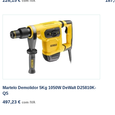
226,15
€
187
com IVA
Martelo Demolidor 5Kg 1050W DeWalt D25810K-
QS
497,23
€
com IVA