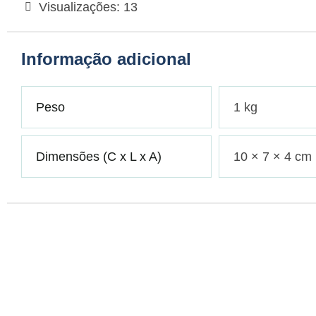
Visualizações:
13
Informação adicional
Peso
1 kg
Dimensões (C x L x A)
10 × 7 × 4 cm