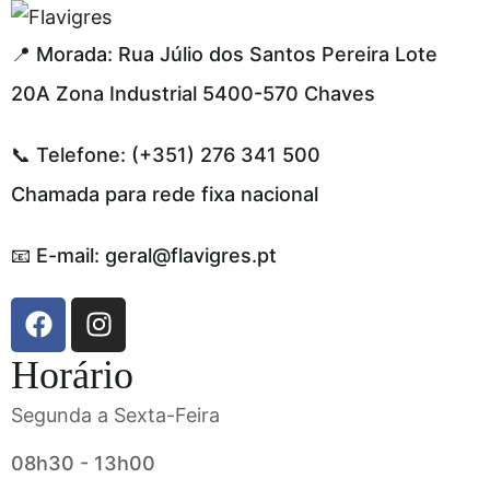
el resmi adresi
📍 Morada: Rua Júlio dos Santos Pereira Lote
20A Zona Industrial 5400-570 Chaves
📞 Telefone: (+351) 276 341 500
Chamada para rede fixa nacional
📧 E-mail: geral@flavigres.pt
Horário
Segunda a Sexta-Feira
08h30 - 13h00