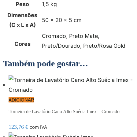
Peso
1,5 kg
Dimensões
50 × 20 × 5 cm
(C x L x A)
Cromado
,
Preto Mate
,
Cores
Preto/Dourado
,
Preto/Rosa Gold
Também pode gostar…
ADICIONAR
Torneira de Lavatório Cano Alto Suécia Imex – Cromado
123,76
€
com IVA