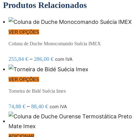
Produtos Relacionados
VER OPÇÕES
Coluna de Duche Monocomando Suécia IMEX
–
255,84
€
286,00
€
com IVA
VER OPÇÕES
Torneira de Bidé Suécia Imex
–
74,88
€
88,40
€
com IVA
ADICIONAR