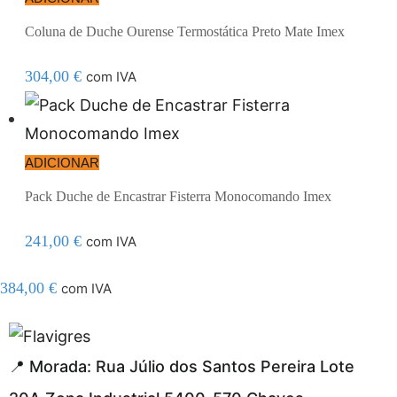
Coluna de Duche Ourense Termostática Preto Mate Imex
304,00
€
com IVA
ADICIONAR
Pack Duche de Encastrar Fisterra Monocomando Imex
241,00
€
com IVA
384,00
€
com IVA
esmi adresi
📍 Morada: Rua Júlio dos Santos Pereira Lote