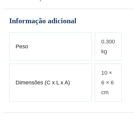
Informação adicional
0,300
Peso
kg
10 ×
Dimensões (C x L x A)
6 × 6
cm