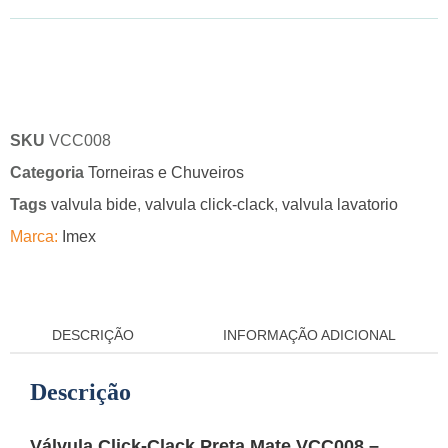
SKU
VCC008
Categoria
Torneiras e Chuveiros
Tags
valvula bide
,
valvula click-clack
,
valvula lavatorio
Marca:
Imex
DESCRIÇÃO
INFORMAÇÃO ADICIONAL
Descrição
Válvula Click-Clack Preta Mate VCC008 –