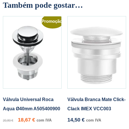
Também pode gostar…
Promoção!
Válvula Universal Roca
Válvula Branca Mate Click-
Aqua Ø40mm A505400900
Clack IMEX VCC003
18,67
€
14,50
€
com IVA
com IVA
20,80
€