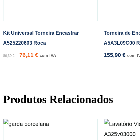
Kit Universal Torneira Encastrar
Torneira de En
A525220603 Roca
A5A3L09C00 R
76,11
€
155,90
€
com IVA
com I
86,30
€
Produtos Relacionados