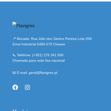
i adresi
📍 Morada: Rua Júlio dos Santos Pereira Lote 20A
Zona Industrial 5400-570 Chaves
📞 Telefone: (+351) 276 341 500
Chamada para rede fixa nacional
📧 E-mail: geral@flavigres.pt