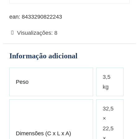
ean: 8433290822243
Visualizações:
8
Informação adicional
3,5
Peso
kg
32,5
×
22,5
Dimensões (C x L x A)
×