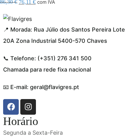
86,30
€
76,11
€
com IVA
egel resmi adresi
📍 Morada: Rua Júlio dos Santos Pereira Lote
20A Zona Industrial 5400-570 Chaves
📞 Telefone: (+351) 276 341 500
Chamada para rede fixa nacional
📧 E-mail: geral@flavigres.pt
Horário
Segunda a Sexta-Feira