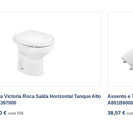
ta Victoria Roca Saída Horizontal Tanque Alto
Assento e 
397000
A801B600
20
€
38,57
€
com IVA
co