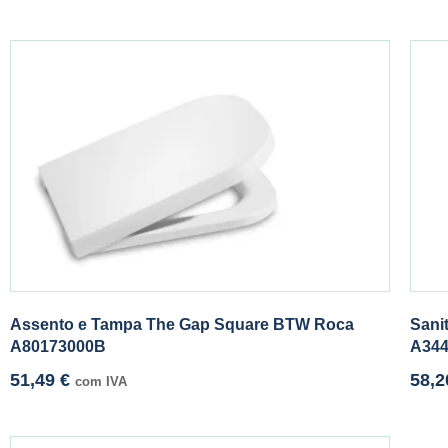
Assento e Tampa The Gap Square BTW Roca
Sani
A80173000B
A344
51,49
€
58,
com IVA