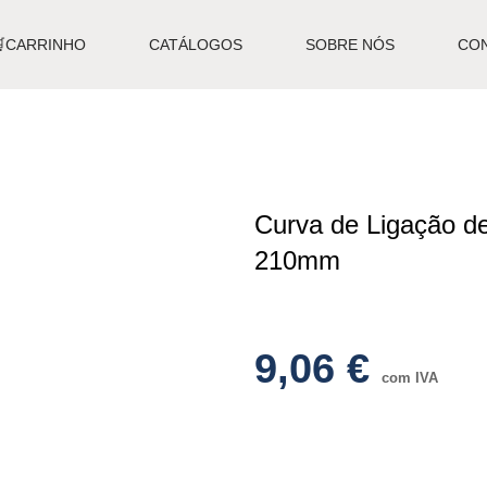
🛒CARRINHO
CATÁLOGOS
SOBRE NÓS
CO
Curva de Ligação d
210mm
9,06
€
com IVA